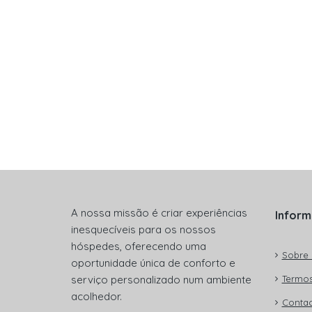
A nossa missão é criar experiências
Infor
inesquecíveis para os nossos
hóspedes, oferecendo uma
Sobre 
oportunidade única de conforto e
serviço personalizado num ambiente
Termos
acolhedor.
Contac