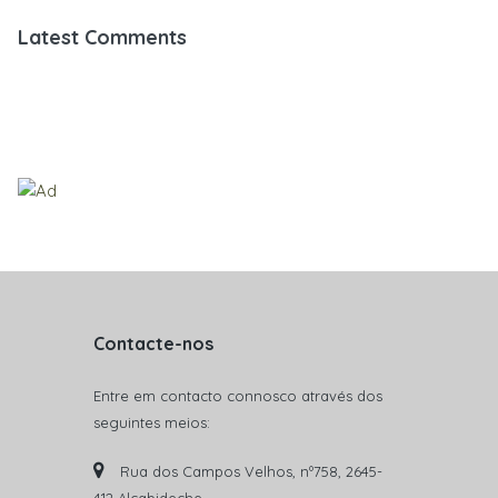
Latest Comments
Contacte-nos
Entre em contacto connosco através dos
seguintes meios:
Rua dos Campos Velhos, nº758, 2645-