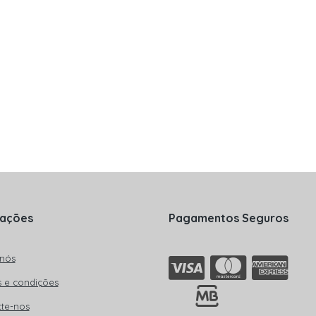
mações
Pagamentos Seguros
nós
 e condições
te-nos