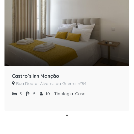
Castro’s Inn Monção
Rua Doutor Álvares da Guerra, nº84
5
5
10
Tipologia:
Casa