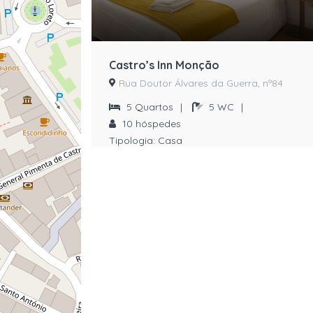
Castro’s Inn Monção
Rua Doutor Álvares da Guerra, nº84
5
Quartos
|
5
WC
|
10
hóspedes
Tipologia:
Casa