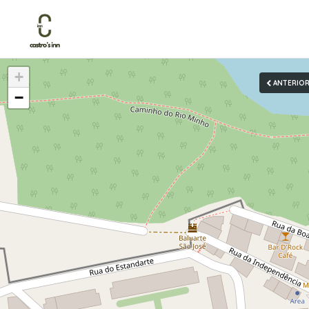
+
ANTERIO
−