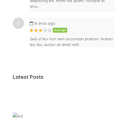
adipiscing elit. Morbi est quam, volutpat et
arcu…
8 anos ago
Average
Sed ut leo non sem accumsan pretium. Nullam
leo dui, auctor sit amet velit…
Latest Posts