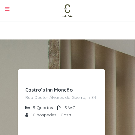
Castro’s Inn Monção
Rua Doutor Álvares da Guerra, nº84
5
Quartos
5
WC
10
hóspedes
Casa