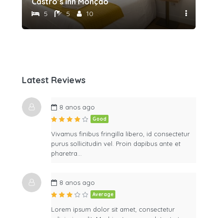
Castro’s Inn Monção
5
5
10
Latest Reviews
8 anos ago
Good
Vivamus finibus fringilla libero, id consectetur
purus sollicitudin vel. Proin dapibus ante et
pharetra…
8 anos ago
Average
Lorem ipsum dolor sit amet, consectetur