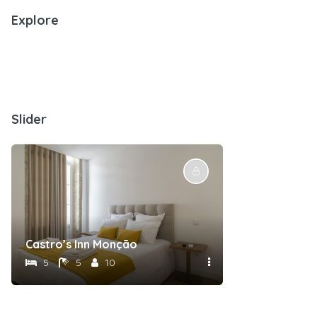
Explore
Slider
Castro’s Inn Monção
5
5
10