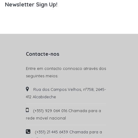
Newsletter Sign Up!
Contacte-nos
Entre em contacto connosco através dos
seguintes meios:
Rua dos Campos Velhos, nº758, 2645-
412 Alcabideche
(+351) 929 064 016 Chamada para a
rede móvel nacional
(+351) 21 445 6439 Chamada para a