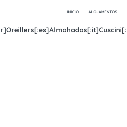
INÍCIO
ALOJAMENTOS
r]Oreillers[:es]Almohadas[:it]Cuscini[: